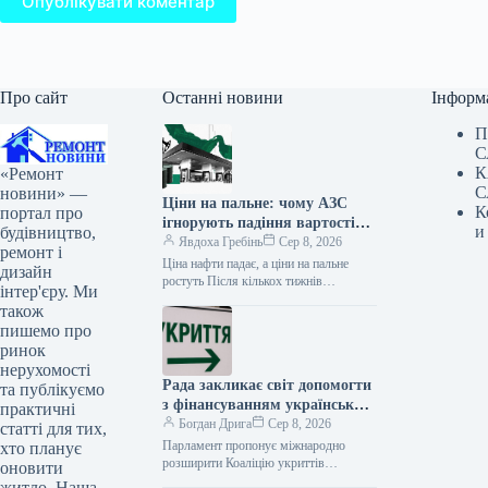
Опублікувати коментар
Про сайт
Останні новини
Інформ
П
С
К
«Ремонт
С
новини» —
Ціни на пальне: чому АЗС
К
портал про
ігнорують падіння вартості
и
будівництво,
нафти
Явдоха Гребінь
Сер 8, 2026
ремонт і
Ціна нафти падає, а ціни на пальне
дизайн
ростуть Після кількох тижнів
інтер'єру. Ми
стрімкого зростання світові ціни на
також
нафту почали знижуватися. Це…
пишемо про
ринок
нерухомості
Рада закликає світ допомогти
та публікуємо
з фінансуванням українських
практичні
укриттів
Богдан Дрига
Сер 8, 2026
статті для тих,
Парламент пропонує міжнародно
хто планує
розширити Коаліцію укриттів
оновити
цивільного захисту для прискорення
житло. Наша