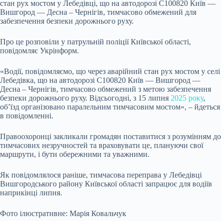
стан рух мостом у Лебедівці, що на автодорозі С100820 Київ —
Вишгород — Десна – Чернігів, тимчасово обмежений для
забезпечення безпеки дорожнього руху.
Про це розповіли у патрульній поліції Київської області,
повідомляє Укрінформ.
«Водії, повідомляємо, що через аварійний стан рух мостом у селі
Лебедівка, що на автодорозі С100820 Київ — Вишгород —
Десна – Чернігів, тимчасово обмежений з метою забезпечення
безпеки дорожнього руху. Відсьогодні, з 15 липня
2025 року
,
обʼїзд організовано паралельним тимчасовим мостом», – йдеться
в повідомленні.
Правоохоронці закликали громадян поставитися з розумінням до
тимчасових незручностей та враховувати це, плануючи свої
маршрути, і бути обережними та уважними.
Як повідомлялося раніше, тимчасова переправа у Лебедівці
Вишгородського району Київської області запрацює для водіїв
наприкінці липня.
Фото ілюстративне: Марія Ковальчук