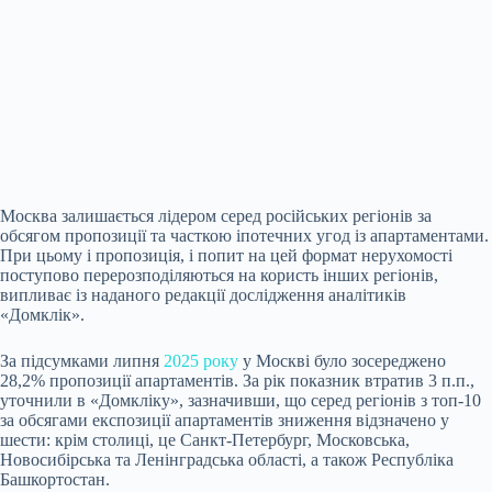
Москва залишається лідером серед російських регіонів за
обсягом пропозиції та часткою іпотечних угод із апартаментами.
При цьому і пропозиція, і попит на цей формат нерухомості
поступово перерозподіляються на користь інших регіонів,
випливає із наданого редакції дослідження аналітиків
«Домклік».
За підсумками липня
2025 року
у Москві було зосереджено
28,2% пропозиції апартаментів. За рік показник втратив 3 п.п.,
уточнили в «Домкліку», зазначивши, що серед регіонів з топ-10
за обсягами експозиції апартаментів зниження відзначено у
шести: крім столиці, це Санкт-Петербург, Московська,
Новосибірська та Ленінградська області, а також Республіка
Башкортостан.