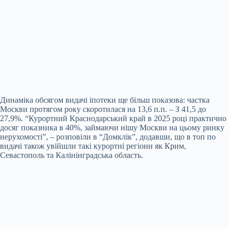
Динаміка обсягом видачі іпотеки ще більш показова: частка
Москви протягом року скоротилася на 13,6 п.п. – З 41,5 до
27,9%. “Курортний Краснодарський край в 2025 році практично
досяг показника в 40%, займаючи нішу Москви на цьому ринку
нерухомості”, – розповіли в “Домклік”, додавши, що в топ по
видачі також увійшли такі курортні регіони як Крим,
Севастополь та Калінінградська область.