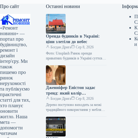
Про сайт
Останні новини
Інформ
П
С
К
«Ремонт
С
новини» —
Оренда будинків в Україні:
К
портал про
ціни злетіли до небес
и
будівництво,
Богдан Дрига
Сер 8, 2026
ремонт і
Фото: Unsplash Ринок оренди
дизайн
приватних будинків в Україні суттєво
інтер'єру. Ми
змінився після початку
також
повномасштабної війни. У деяких
пишемо про
областях медіанні ціни зросли…
ринок
нерухомості
Дженніфер Еністон задає
та публікуємо
тренд: який колір
практичні
домінуватиме у ванних
Богдан Дрига
Сер 8, 2026
статті для тих,
кімнатах 2027 року
Дерево поступово виходить за межі
хто планує
традиційного використання у меблях
оновити
та підлоговому покритті, дедалі
житло. Наша
частіше стаючи матеріалом для
мета —
оформлення цілих стін…
допомогти
читачам