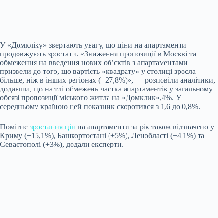
У «Домкліку» звертають увагу, що ціни на апартаменти
продовжують зростати. «Зниження пропозиції в Москві та
обмеження на введення нових об’єктів з апартаментами
призвели до того, що вартість «квадрату» у столиці зросла
більше, ніж в інших регіонах (+27,8%)», — розповіли аналітики,
додавши, що на тлі обмежень частка апартаментів у загальному
обсязі пропозиції міського житла на «Домклик»,4%. У
середньому країною цей показник скоротився з 1,6 до 0,8%.
Помітне
зростання цін
на апартаменти за рік також відзначено у
Криму (+15,1%), Башкортостані (+5%), Ленобласті (+4,1%) та
Севастополі (+3%), додали експерти.