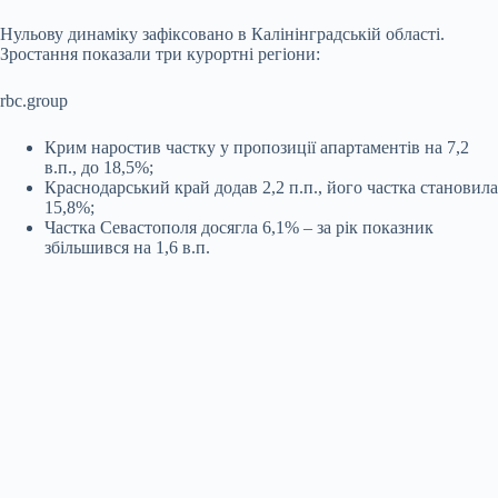
Нульову динаміку зафіксовано в Калінінградській області.
Зростання показали три курортні регіони:
rbc.group
Крим наростив частку у пропозиції апартаментів на 7,2
в.п., до 18,5%;
Краснодарський край додав 2,2 п.п., його частка становила
15,8%;
Частка Севастополя досягла 6,1% – за рік показник
збільшився на 1,6 в.п.