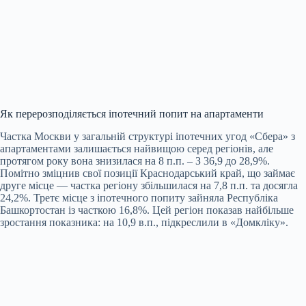
Як перерозподіляється іпотечний попит на апартаменти
Частка Москви у загальній структурі іпотечних угод «Сбера» з
апартаментами залишається найвищою серед регіонів, але
протягом року вона знизилася на 8 п.п. – З 36,9 до 28,9%.
Помітно зміцнив свої позиції Краснодарський край, що займає
друге місце — частка регіону збільшилася на 7,8 п.п. та досягла
24,2%. Третє місце з іпотечного попиту зайняла Республіка
Башкортостан із часткою 16,8%. Цей регіон показав найбільше
зростання показника: на 10,9 в.п., підкреслили в «Домкліку».