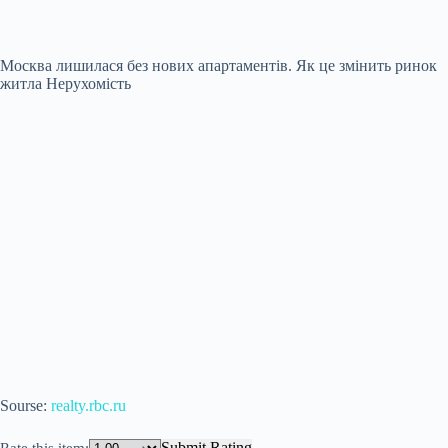
Москва лишилася без нових апартаментів. Як це змінить ринок
житла
Нерухомість
Sourse:
realty.rbc.ru
Submit Rating
Rate this item: