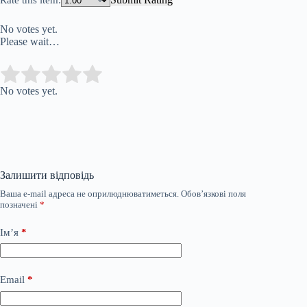
No votes yet.
Please wait…
Submit Rating
Rate this item:
No votes yet.
Залишити відповідь
Ваша e-mail адреса не оприлюднюватиметься.
Обов’язкові поля
позначені
*
Ім’я
*
Email
*