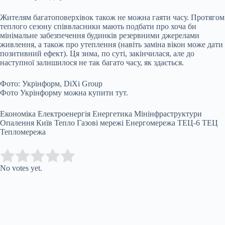
Жителям багатоповерхівок також не можна гаяти часу. Протягом
теплого сезону співвласники мають подбати про хоча би
мінімальне забезпечення будинків резервними джерелами
живлення, а також про утеплення (навіть заміна вікон може дати
позитивний ефект). Ця зима, по суті, закінчилася, але до
наступної залишилося не так багато часу, як здається.
Фото: Укрінформ, DiXi Group
Фото Укрінформу можна купити тут.
Економіка Електроенергія Енергетика Мінінфраструктури
Опалення Київ Тепло Газові мережі Енергомережа ТЕЦ-6 ТЕЦ
Тепломережа
Submit Rating
Rate this item:
No votes yet.