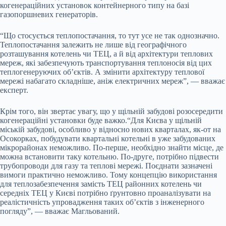
когенераційних установок контейнерного типу на базі
газопоршневих генераторів.
“Що стосується теплопостачання, то тут усе не так однозначно.
Теплопостачання залежить не лише від географічного
розташування котелень чи ТЕЦ, а й від архітектури теплових
мереж, які забезпечують транспортування теплоносія від цих
теплогенеруючих об’єктів. А змінити архітектуру теплової
мережі набагато складніше, аніж електричних мереж”, — вважає
експерт.
Крім того, він звертає увагу, що у щільній забудові розосередити
когенераційні установки буде важко.“Для Києва у щільній
міській забудові, особливо у відносно нових кварталах, як-от на
Осокорках, побудувати квартальні котельні в уже забудованих
мікрорайонах неможливо. По-перше, необхідно знайти місце, де
можна встановити таку котельню. По-друге, потрібно підвести
трубопроводи для газу та теплові мережі. Поєднати зазначені
вимоги практично неможливо. Тому концепцію використання
для теплозабезпечення замість ТЕЦ районних котелень чи
середніх ТЕЦ у Києві потрібно ґрунтовно проаналізувати на
реалістичність упровадження таких об’єктів з інженерного
погляду”, — вважає Магльований.