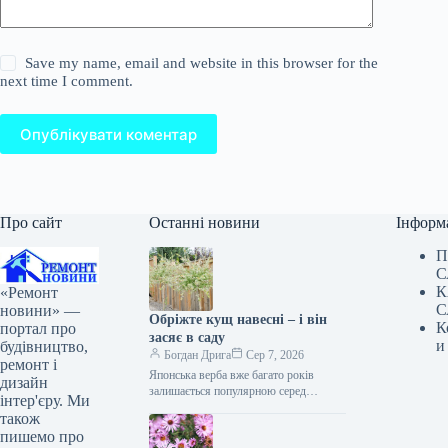
Save my name, email and website in this browser for the
next time I comment.
Опублікувати коментар
Про сайт
Останні новини
Інформ
П
С
К
«Ремонт
С
новини» —
Обріжте кущ навесні – і він
К
портал про
засяє в саду
и
будівництво,
Богдан Дрига
Сер 7, 2026
ремонт і
Японська верба вже багато років
дизайн
залишається популярною серед
інтер'єру. Ми
садівників. Вона приваблює
також
незвичайним кольором листя та
пишемо про
витонченим виглядом. Хоча