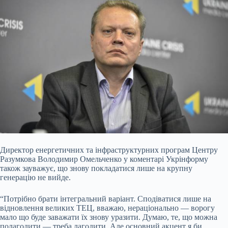
Директор енергетичних та інфраструктурних програм Центру
Разумкова Володимир Омельченко у коментарі Укрінформу
також зауважує, що знову покладатися лише на крупну
генерацію не вийде.
“Потрібно брати інтегральний варіант. Сподіватися лише на
відновлення великих ТЕЦ, вважаю, нераціонально — ворогу
мало що буде заважати їх знову уразити. Думаю, те, що можна
полагодити — треба лагодити. Але основний акцент я би