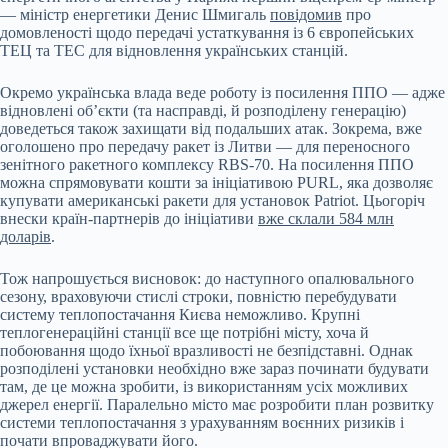
— міністр енергетики Денис Шмигаль
повідомив
про
домовленості щодо передачі устаткування із 6 європейських
ТЕЦ та ТЕС для відновлення українських станцій.
Окремо українська влада веде роботу із посилення ППО — адже
відновлені об’єкти (та насправді, й розподілену генерацію)
доведеться також захищати від подальших атак. Зокрема, вже
оголошено про передачу ракет із Литви — для переносного
зенітного ракетного комплексу RBS-70. На посилення ППО
можна спрямовувати кошти за ініціативою PURL, яка дозволяє
купувати американські ракети для установок Patriot. Цьогоріч
внески країн-партнерів до ініціативи
вже склали 584 млн
доларів
.
Тож напрошується висновок: до наступного опалювального
сезону, враховуючи стислі строки, повністю перебудувати
систему теплопостачання Києва неможливо. Крупні
теплогенераційні станції все ще потрібні місту, хоча й
побоювання щодо їхньої вразливості не безпідставні. Однак
розподілені установки необхідно вже зараз починати будувати
там, де це можна зробити, із використанням усіх можливих
джерел енергії. Паралельно місто має розробити план розвитку
системи теплопостачання з урахуванням воєнних ризиків і
почати впроваджувати його.