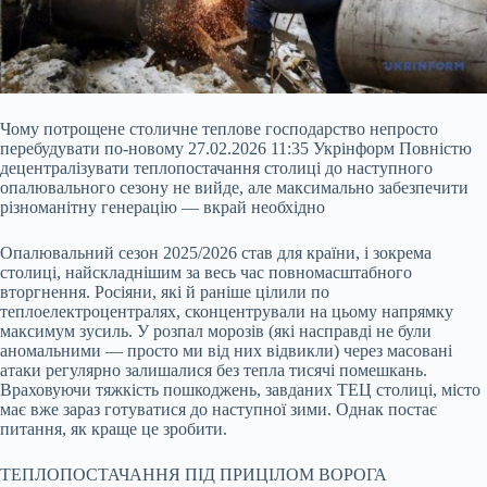
Чому потрощене столичне теплове господарство непросто
перебудувати по-новому 27.02.2026 11:35 Укрінформ Повністю
децентралізувати теплопостачання столиці до наступного
опалювального сезону не вийде, але максимально забезпечити
різноманітну генерацію — вкрай необхідно
Опалювальний сезон 2025/2026 став для країни, і зокрема
столиці, найскладнішим за весь час повномасштабного
вторгнення. Росіяни, які й раніше цілили по
теплоелектроцентралях, сконцентрували на цьому напрямку
максимум зусиль. У
розпал морозів (які насправді не були
аномальними — просто ми від них відвикли) через масовані
атаки регулярно залишалися без тепла тисячі помешкань.
Враховуючи тяжкість пошкоджень, завданих ТЕЦ столиці, місто
має вже зараз готуватися до наступної зими. Однак постає
питання, як краще це зробити.
ТЕПЛОПОСТАЧАННЯ ПІД ПРИЦІЛОМ ВОРОГА