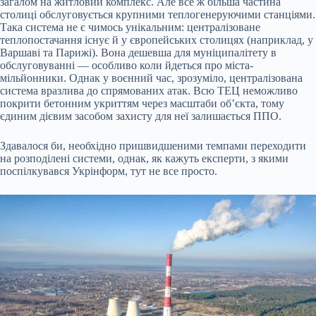
загалом на житловий комплекс. Але все ж більша частина
столиці обслуговується крупними теплогенеруючими станціями.
Така система не є чимось унікальним: централізоване
теплопостачання існує й у європейських столицях (наприклад, у
Варшаві та Парижі). Вона дешевша для муніципалітету в
обслуговуванні — особливо коли йдеться про міста-
мільйонники. Однак у воєнний час, зрозуміло, централізована
система вразлива до спрямованих атак. Всю ТЕЦ неможливо
покрити бетонним укриттям через масштаби об’єкта, тому
єдиним дієвим засобом захисту для неї залишається ППО.
Здавалося би, необхідно пришвидшеними темпами переходити
на розподілені системи, однак, як кажуть експерти, з якими
поспілкувався Укрінформ, тут не все просто.