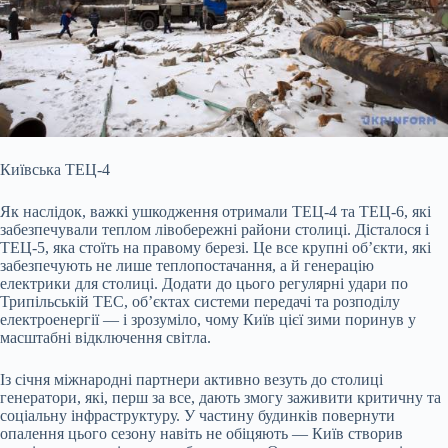
Київська ТЕЦ-4
Як наслідок, важкі ушкодження отримали ТЕЦ-4 та ТЕЦ-6, які
забезпечували теплом лівобережні райони столиці. Дісталося і
ТЕЦ-5, яка стоїть на правому березі. Це все крупні об’єкти, які
забезпечують не лише теплопостачання, а й генерацію
електрики для столиці. Додати до цього регулярні удари по
Трипільській ТЕС, об’єктах системи передачі та розподілу
електроенергії — і зрозуміло, чому Київ цієї зими поринув у
масштабні відключення світла.
Із січня міжнародні партнери активно везуть до столиці
генератори, які, перш за все, дають змогу заживити критичну та
соціальну інфраструктуру. У частину будинків повернути
опалення цього сезону навіть не обіцяють — Київ створив