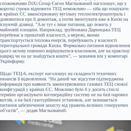
споживачами DiXi Group Євген Магльований наголошує, що у
короткі строки відновити ТЕЦ неможливо — хіба що пошукати
в країнах ЄС законсервовану вугільну теплоелектроцентраль і
домовитися про її демонтаж, а потім змонтувати вже в Києві на
існуючій ділянці. ”Але тут є інше питання, що лежить у
майновій площині. Наприклад, зруйнована Дарницька ТЕЦ
перебуває в приватній власності, а мережі, якими
транспортується теплова енергія, перебувають у власності
територіальної громади Києва. Формально питання відновлення
цього активу повинно вирішуватися власником, але на практиці
навряд чи на це знайдуться кошти”, — зазначив він у коментарі
Укрінформу.
Щодо ТЕЦ-6, експерт наголошує на складності технічних
нюансів її відновлення. “На даний час відсутня підтверджена
інформація про наявність законсервованих газових ТЕЦ схожої
конфігурації у країнах ЄС. Можливо було б у досить стислі
терміни організувати когенераційну систему не на базі парових
котлів, а на базі газотурбінних установок, але залишається
питання забезпечення захисту від уражень великих генеруючих
об’єктів”, — додав Магльований.