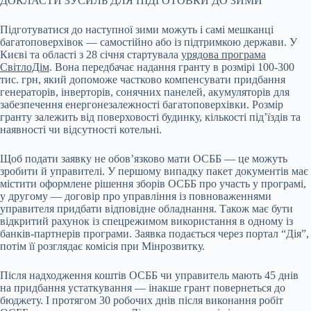
ДОКЛАСТИ ЗУСИЛЬ ДЛЯ ПІДГОТОВКИ ДО ЗИМИ
Підготуватися до наступної зими можуть і самі мешканці
багатоповерхівок — самостійно або із підтримкою держави. У
Києві та області з 28 січня стартувала
урядова програма
СвітлоДім
. Вона передбачає надання гранту в розмірі 100-300
тис. грн, який допоможе частково компенсувати придбання
генераторів, інверторів, сонячних панелей, акумуляторів для
забезпечення енергонезалежності багатоповерхівки. Розмір
гранту залежить від поверховості будинку, кількості під’їздів та
наявності чи відсутності котельні.
Щоб подати заявку не обов’язково мати ОСББ — це можуть
зробити й управителі. У першому випадку пакет документів має
містити оформлене рішення зборів ОСББ про участь у програмі,
у другому — договір про управління із повноваженнями
управителя придбати відповідне обладнання. Також має бути
відкритий рахунок із спецрежимом використання в одному із
банків-партнерів програми. Заявка подається через портал “Дія”,
потім її розглядає комісія при Мінрозвитку.
Після надходження коштів ОСББ чи управитель мають 45 днів
на придбання устаткування — інакше грант повернеться до
бюджету. І протягом 30 робочих днів після виконання робіт