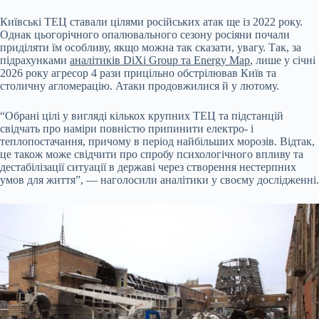
Київські ТЕЦ ставали цілями російських атак ще із 2022 року.
Однак цьогорічного опалювального сезону росіяни почали
приділяти їм особливу, якщо можна так сказати, увагу. Так, за
підрахунками
аналітиків DiXi Group та Energy Map
, лише у січні
2026 року агресор 4 рази прицільно обстрілював Київ та
столичну агломерацію. Атаки продовжилися й у лютому.
“Обрані цілі у вигляді кількох крупних ТЕЦ та підстанцій
свідчать про наміри повністю припинити електро- і
теплопостачання, причому в період найбільших морозів. Відтак,
це також може свідчити про спробу психологічного впливу та
дестабілізації ситуації в державі через створення нестерпних
умов для життя”, — наголосили аналітики у своєму дослідженні.