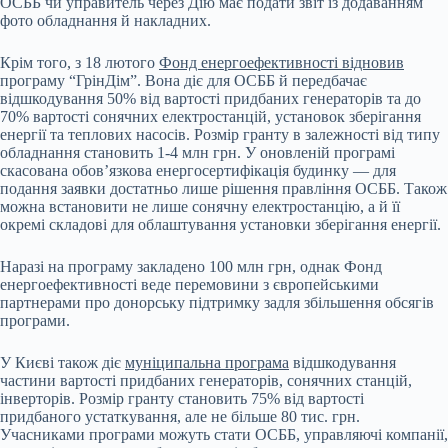
ОСББ чи управитель через Дію має подати звіт із додаванням
фото обладнання й накладних.
Крім того, з 18 лютого
Фонд енергоефективності відновив
програму “ГрінДім”. Вона діє для ОСББ й передбачає
відшкодування 50% від вартості придбаних генераторів та до
70% вартості сонячних електростанцій, установок зберігання
енергії та теплових насосів. Розмір гранту в залежності від типу
обладнання становить 1-4 млн грн. У оновленій програмі
скасована обов’язкова енергосертифікація будинку — для
подання заявки достатньо лише рішення правління ОСББ. Також
можна встановити не лише сонячну електростанцію, а й її
окремі складові для облаштування установки зберігання енергії.
Наразі на програму закладено 100 млн грн, однак Фонд
енергоефективності веде перемовини з європейськими
партнерами про донорську підтримку задля збільшення обсягів
програми.
У Києві також діє
муніципальна програма
відшкодування
частини вартості придбаних генераторів, сонячних станцій,
інверторів. Розмір гранту становить 75% від вартості
придбаного устаткування, але не більше 80 тис. грн.
Учасниками програми можуть стати ОСББ, управляючі компанії,