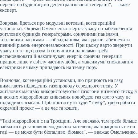
переніс на будівництво децентралізованої генерації”, — каже
експерт.
Зокрема, йдеться про модульні котельні, когенераційні
установки. Окремо Омельченко звертає увагу на забезпечення
житлових будинків генераторами, сонячними панелями,
тепловими насосами — обладнанням, яке здатне забезпечити
певний рівень енергонезалежності. При цьому варто звернути
увагу на те, що разом із сонячними панелями треба
встановлювати й накопичувачі енергії: сонячна генерація
працює лише у світлу частину доби, а максимуми споживання
електрики взимку припадають на темну пору.
Водночас, когенераційні установки, що працюють на газу,
вимагають підведення газопроводу середнього тиску. У
житлових масивах використовуються газогони низького тиску, а
в деяких мікрорайонах київських новобудов газ свого часу не
підводився взагалі. Щоб протягнути туди “трубу”, треба робити
окремий проєкт — а це час та кошти.
“Такі мікрорайони є на Троєщині. Але вважаю, там треба більше
займатись установкою модульних котелень, які працюють не на
газі — це може бути біопаливо, біомаса”, — вважає Омельченко.