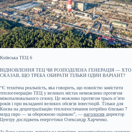
Київська ТЕЦ 6
ВІДНОВЛЕННЯ ТЕЦ ЧИ РОЗПОДІЛЕНА ГЕНЕРАЦІЯ — ХТО
СКАЗАВ, ЩО ТРЕБА ОБИРАТИ ТІЛЬКИ ОДИН ВАРІАНТ?
“Є технічна реальність, яка говорить, що повністю замістити
теплогенерацію ТЕЦ у великих містах неможливо протягом
міжопалювального сезону. Це можливо протягом трьох-п’яти
років і при вкладанні великих обсягів інвестицій. Тільки для
Києва на децентралізацію теплопостачання потрібно близько 7
млрд євро — за обережною оцінкою”, —
наголосив
директор
Центру досліджень енергетики Олександр Харченко.
За його словами, перехід на повністю децентралізовану систему