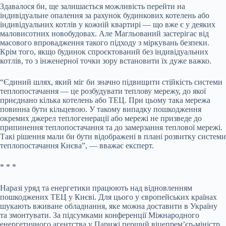
Здавалося би, ще залишається можливість перейти на
індивідуальне опалення за рахунок будинкових котелень або
індивідуальних котлів у кожній квартирі — що вже є у деяких
маловисотних новобудовах. Але Магльований застерігає від
масового впровадження такого підходу з міркувань безпеки.
Крім того, якщо будинок спроєктований без індивідуальних
котлів, то з інженерної точки зору встановити їх дуже важко.
“Єдиний шлях, який міг би значно підвищити стійкість системи
теплопостачання — це розбудувати теплову мережу, до якої
приєднано кілька котелень або ТЕЦ. При цьому така мережа
повинна бути кільцевою. У такому випадку пошкодження
окремих джерел теплогенерації або мережі не призведе до
припинення теплопостачання та до замерзання теплової мережі.
Такі рішення мали би бути відображені в плані розвитку системи
теплопостачання Києва”, — вважає експерт.
* * *
Наразі уряд та енергетики працюють над відновленням
пошкоджених ТЕЦ у Києві. Для цього у європейських країнах
шукають вживане обладнання, яке можна доставити в Україну
та змонтувати. За підсумками конференції Міжнародного
енергетичного агентства у Парижі перший віцепрем’єр-міністр