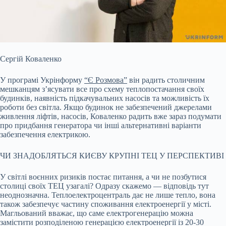
Сергій Коваленко
У програмі Укрінформу
“Є Розмова”
він радить столичним
мешканцям з’ясувати все про схему теплопостачання своїх
будинків, наявність підкачувальних насосів та можливість їх
роботи без світла. Якщо будинок не забезпечений джерелами
живлення ліфтів, насосів, Коваленко радить вже зараз подумати
про придбання генератора чи інші альтернативні варіанти
забезпечення електрикою.
ЧИ ЗНАДОБЛЯТЬСЯ КИЄВУ КРУПНІ ТЕЦ У ПЕРСПЕКТИВІ
У світлі воєнних ризиків постає питання, а чи не позбутися
столиці своїх ТЕЦ узагалі? Одразу скажемо — відповідь тут
неоднозначна. Теплоелектроцентраль дає не лише тепло, вона
також забезпечує частину споживання електроенергії у місті.
Магльований вважає, що саме електрогенерацію можна
замістити розподіленою генерацією електроенергії із 20-30