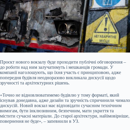
Проєкт нового вокзалу буде проходити публічні обговорення –
до роботи над ним залучатимуть і мешканців громади. У
компанії наголошують, що їхня участь є принциповою, адже
попередня будівля неодноразово викликала дискусії щодо
зручності та архітектурних рішень.
«Точно не відновлюватимемо будівлю у тому форматі, який
існував донедавна, адже дизайн та зручність спричинили чимало
дискусій. Новий вокзал має відповідати сучасним технічним
вимогам, бути інклюзивним, безпечним, мати укриття та
містити сучасні матеріали. До старої архітектури, найімовірніше,
повернення не буде», – запевнили в УЗ.