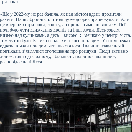
три роки.
«Ще у 2022-му не раз бачила, як над містом вдень пролітали
ракети. Наші Збройні сили тоді дуже добре спрацьовували. Але
це вперше за три роки, коли удар припав саме по вокзалу. Тієї
ночі було чути дзижчання дронів та інші звуки. Десь зовсім
низько над будинками, а десь – високо. Я мешкаю у центрі міста,
тож чутно було. Бачила і спалахи, і вогонь та дим. У соцмережах
одразу почали повідомляти, що сталося. Тварини злякалися й
повтікали, з’являлися оголошення про розшуки. Люди активно
допомагали одне одному, і більшість тваринок знайшли», –
розповідає пані Леся.