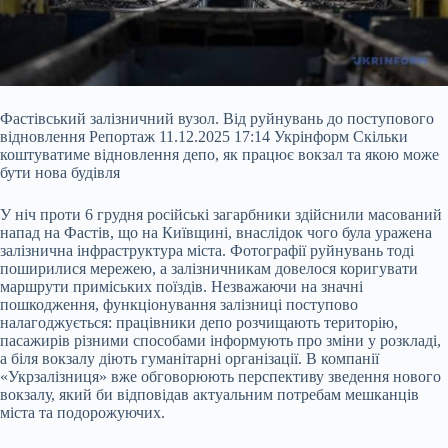
Фастівський залізничний вузол. Від руйнувань до поступового
відновлення Репортаж 11.12.2025 17:14 Укрінформ Скільки
коштуватиме відновлення депо, як працює вокзал та якою може
бути нова будівля
У ніч проти 6 грудня російські загарбники здійснили масований
напад на Фастів, що на Київщині, внаслідок чого була уражена
залізнична інфраструктура міста. Фотографії руйнувань тоді
поширилися мережею, а залізничникам довелося коригувати
маршрути приміських поїздів. Незважаючи на значні
пошкодження,
функціонування залізниці поступово
налагоджується: працівники депо розчищають територію,
пасажирів різними способами інформують про зміни у розкладі,
а біля вокзалу діють гуманітарні організації. В компанії
«Укрзалізниця» вже обговорюють перспективу зведення нового
вокзалу, який би відповідав актуальним потребам мешканців
міста та подорожуючих.