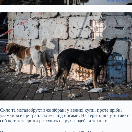
Скло та металобрухт вже зібрані у великі купи, проте дрібні
уламки все ще трапляються під ногами. На території чути гавкіт
собак, так тварини реагують на рух людей та техніки.