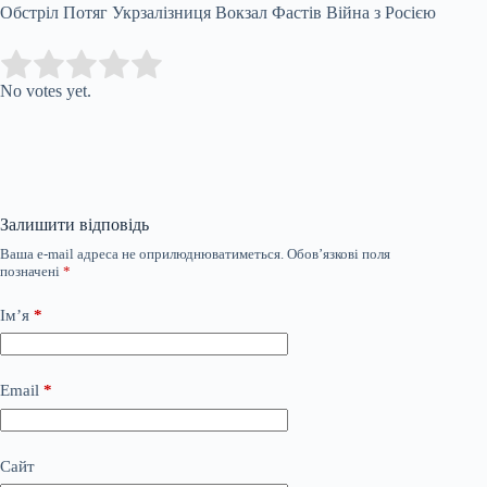
Обстріл Потяг Укрзалізниця Вокзал Фастів Війна з Росією
Submit Rating
Rate this item:
No votes yet.
Залишити відповідь
Ваша e-mail адреса не оприлюднюватиметься.
Обов’язкові поля
позначені
*
Ім’я
*
Email
*
Сайт