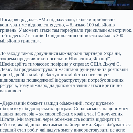
Посадовець додає: «Ми підрахували, скільки приблизно
коштуватиме відновлення депо, – близько 100 мільйонів
гривень. У момент атаки там перебували три склади електричок,
тобто десь 27 вагонів. Їх відновлення оцінюємо майже в 300
мільйонів гривень».
До заходу також долучилися міжнародні партнери України,
зокрема представники посольств Німеччини, Франції,
Швейцарії та тимчасово повірена у справах США Джулі С.
Девіс. Їм продемонстрували масштаби руйнувань та розповіли
про хід робіт на місці. Заступник міністра наголошує:
відновлення пошкодженої інфраструктури потребує значних
ресурсів, тому міжнародна допомога залишається критично
важливою.
«Державний бюджет завжди обмежений, тому шукаємо
підтримку від донорських програм. Сподіваємося на допомогу
наших партнерів – як європейських країн, так і Сполучених
Штатів. Ми змушені через обмеженість коштів відбирати ті
об’єкти, які відновлюватимемо найпершими. Зараз відбувається
перший етап робіт, які дадуть змогу використовувати це депо