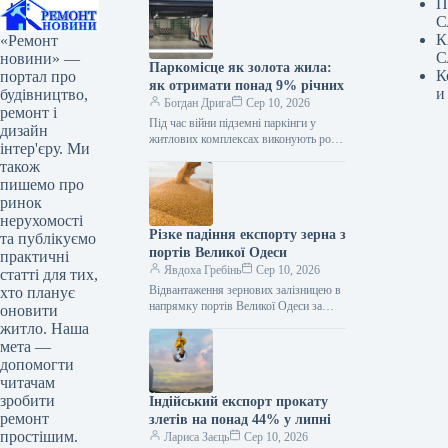
П
С
К
«Ремонт
С
новини» —
Паркомісце як золота жила:
К
портал про
як отримати понад 9% річних
и
будівництво,
Богдан Дрига
Сер 10, 2026
ремонт і
Під час війни підземні паркінги у
дизайн
житлових комплексах виконують роль
інтер'єру. Ми
безпечного місця як для автівок, так і
також
для людей. Однак,…
пишемо про
ринок
нерухомості
Різке падіння експорту зерна з
та публікуємо
портів Великої Одеси
практичні
Явдоха Гребінь
Сер 10, 2026
статті для тих,
Відвантаження зернових залізницею в
хто планує
напрямку портів Великої Одеси за
оновити
перші п’ять днів серпня скоротилися
житло. Наша
на 84,3% порівняно з аналогічним
мета —
періодом…
допомогти
читачам
зробити
Індійський експорт прокату
ремонт
злетів на понад 44% у липні
простішим.
Лариса Заєць
Сер 10, 2026