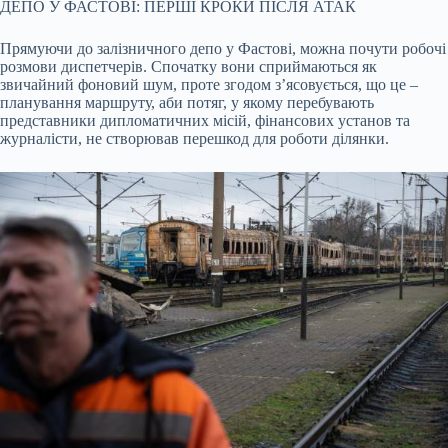
ДЕПО У ФАСТОВІ: ПЕРШІ КРОКИ ПІСЛЯ АТАК
Прямуючи до залізничного депо у Фастові, можна почути робочі
розмови диспетчерів. Спочатку вони сприймаються як
звичайний фоновий шум, проте згодом з’ясовується, що це –
планування маршруту, аби потяг, у якому перебувають
представники дипломатичних місій, фінансових установ та
журналісти, не створював перешкод для роботи ділянки.