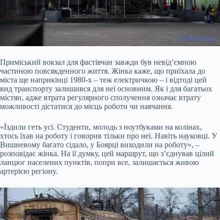
Приміський вокзал для фастівчан завжди був невід’ємною
частиною повсякденного життя. Жінка каже, що приїхала до
міста ще наприкінці 1980-х – теж електричкою – і відтоді цей
вид транспорту залишився для неї основним. Як і для багатьох
містян, адже втрата регулярного сполучення означає втрату
можливості дістатися до місць роботи чи навчання.
«Їздили геть усі. Студенти, молодь з ноутбуками на колінах,
хтось їхав на роботу і говорив тільки про неї. Навіть науковці. У
Вишневому багато сідало, у Боярці виходили на роботу», –
розповідає жінка. На її думку, цей маршрут, що з’єднував цілий
ланцюг населених пунктів, попри все, залишається живою
артерією регіону.