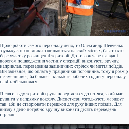
Щодо роботи самого персоналу депо, то Олександр Шевченко
зауважує: працівники залишаються на своїх місцях, багато хто
бере участь у розчищенні території. До того ж через завдані
ворогом пошкодження частину операцій виконують вручну,
наприклад, переведення залізничних стрілок чи миття поїздів.
Він запевняє, що оплата у працівників погодинна, тому її розмір
не зменшився, ба більше – кількість робочих годин у персоналу
навіть збільшилася.
Після огляду території група повертається до потяга, який має
рушити у напрямку вокзалу. Диспетчери узгоджують маршрут
так, аби не створювати перешкод для руху інших поїздів. Для
виїзду з депо потрібно вручну виконати десять переведень
стрілок.