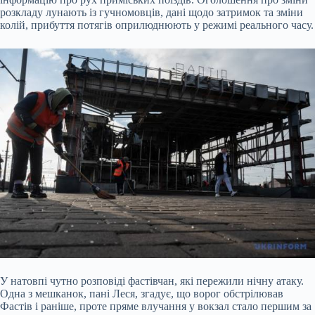
розкладу лунають із гучномовців, дані щодо затримок та зміни
колій, прибуття потягів оприлюднюють у режимі реального часу.
У натовпі чутно розповіді фастівчан, які пережили нічну атаку.
Одна з мешканок, пані Леся, згадує, що ворог обстрілював
Фастів і раніше, проте пряме влучання у вокзал стало першим за