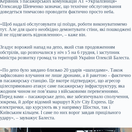
Керівник з пасажирських комунікацій АТ «Укрзалізниця»
Олександр Шевченко зазначає, що технічне обслуговування
доведеться тимчасово проводити фактично просто неба.
«Щоб надалі обслуговувати ці поїзди, роботи виконуватимемо
тут. Але для цього необхідно демонтувати стіни, які пошкоджені
й не підлягають відновленню», – каже він.
Згадує ворожий напад на депо, який став продовженням
обстрілів, що розпочалися у ніч з 5 на 6 грудня, і заступник
міністра розвитку громад та територій України Олексій Балеста.
«По депо було завдано близько 20 ударів «шахедами». Також
зафіксовано влучання не лише дронами, а й ракетою – фактично
в пасажирську станцію. Це вкотре підтверджує, що агресор
цілеспрямовано атакує саме пасажирську інфраструктуру, яка
жодним чином не пов’язана з військовими перевезеннями.
Перед вами – пасажирське депо, яке забезпечувало сполучення,
зокрема, й добре відомий маршрут Kyiv City Express. Це
електрички, що курсують як у напрямку Шостки, так і
Київським кільцем. І саме по них ворог завдав прицільного
удару», – зауважує Балеста.