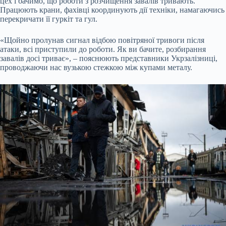
цех і бачимо, що роботи з розчищення завалів тривають.
Працюють крани, фахівці координують дії техніки, намагаючись
перекричати її гуркіт та гул.
«Щойно пролунав сигнал відбою повітряної тривоги після
атаки, всі приступили до роботи. Як ви бачите, розбирання
завалів досі триває», – пояснюють представники Укрзалізниці,
проводжаючи нас вузькою стежкою між купами металу.