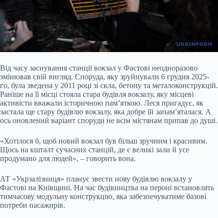
Від часу заснування станції вокзал у Фастові неодноразово
змінював свій вигляд. Споруда, яку зруйнували 6 грудня 2025-
го, була зведена у 2011 році зі скла, бетону та металоконструкцій.
Раніше на її місці стояла стара будівля вокзалу, яку місцеві
активісти вважали історичною пам’яткою. Леся пригадує, як
застала ще стару будівлю вокзалу, яка добре їй запам’яталася. А
ось оновлений варіант споруди не всім містянам припав до душі.
«Хотілося б, щоб новий вокзал був більш зручним і красивим.
Щось на кшталт сучасних станцій, де є великі зали й усе
продумано для людей», – говорить вона.
АТ «Укрзалізниця» планує звести нову будівлю вокзалу у
Фастові на Київщині. На час будівництва на пероні встановлять
тимчасову модульну конструкцію, яка забезпечуватиме базові
потреби пасажирів.